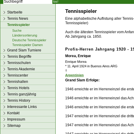
los!
Tennisspieler
Startseite
Tennis News
Eine alphabetische Auflistung aller Tennis
Tennisspieler)
Tennisspieler
Suche
Auch die ältesten Tennisspieler vom Anfang
Ländersortierung
Ab Jahrgang ca. 1850.
Deutsche Tennisspieler
Tennisspieler Damen
Profis-Herren Jahrgang 1920 - 1
Grand Slam Turniere
Morea, Enrique
Tennis Begriffe
Enrique Morea
Tennisschulen
* 11. April 1924 in Buenos Aires ARG
Tennis Akademie
†
Tenniscenter
Argentinien
Grand Slam Erfolge:
Tennishallen
Tennis Hotels
1946 erreichte er im Herreneinzel die er
Tennis ganzjährig
1946 erreichte er im Herreneinzel das Ach
Tennis History
Interessante Links
1946 erreichte er im Herreneinzel die er
Kontakt
1947 erreichte er im Herreneinzel die dri
Impressum
1947 erreichte er im Herreneinzel das Ach
Sitemap