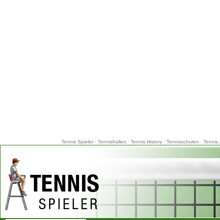
Tennis Spieler
·
Tennishallen
·
Tennis History
·
Tennisschulen
·
Tennis