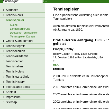
los!
Tennisspieler
Startseite
Tennis News
Eine alphabetische Auflistung aller Tennis
Tennisspieler)
Tennisspieler
Suche
Auch die ältesten Tennisspieler vom Anfang
Ländersortierung
Ab Jahrgang ca. 1850.
Deutsche Tennisspieler
Tennisspieler Damen
Profis-Herren Jahrgang 1980 - 1
Grand Slam Turniere
gelistet
Tennis Begriffe
Ginepri, Robby
Tennisschulen
Robby Ginepri ( Robby Louis Ginepri )
Tennis Akademie
* 7. Oktober 1982 in Fort Lauderdale, USA
Tenniscenter
†
USA
Tennishallen
Erfolge:
Tennis Hotels
2000 - 2006 erreichte er im Herrendoppel
Tennis ganzjährig
Turniers
Tennis History
Interessante Links
2001 erreichte er im Herreneinzel die zw
Kontakt
2002 erreichte er im Herreneinzel die er
Impressum
2002 erreichte er im Herreneinzel die er
Sitemap