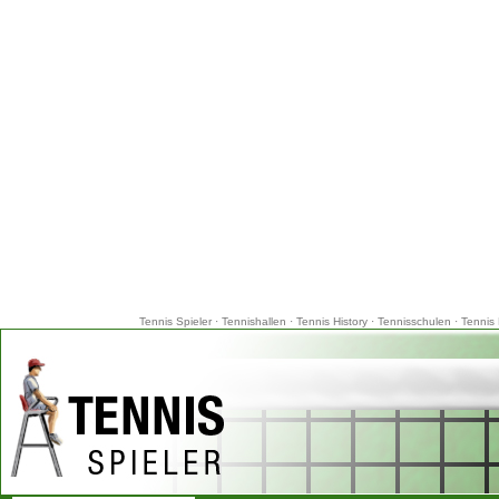
Tennis Spieler
·
Tennishallen
·
Tennis History
·
Tennisschulen
·
Tennis