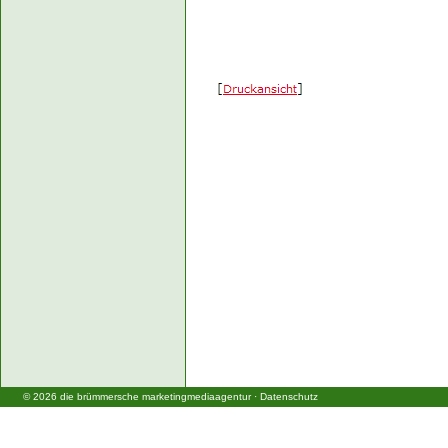
©
2026
die brümmersche marketingmediaagentur
·
Datenschutz