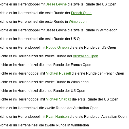
eichte er im Herrendoppel mit
Jesse Levine
die zweite Runde der US Open
eichte er im Herreneinzel die erste Runde der
French Open
eichte er im Herreneinzel die erste Runde in
Wimbledon
eichte er im Herrendoppel mit Jesse Levine die zweite Runde in Wimbledon
eichte er im Herreneinzel die erste Runde der US Open
eichte er im Herrendoppel mit
Robby Ginepri
die erste Runde der US Open
eichte er im Herreneinzel die zweite Runde der
Australian Open
eichte er im Herreneinzel die erste Runde der French Open
eichte er im Herrendoppel mit
Michael Russell
die erste Runde der French Open
eichte er im Herreneinzel die zweite Runde in Wimbledon
eichte er im Herreneinzel die erste Runde der US Open
eichte er im Herrendoppel mit
Michael Shabaz
die erste Runde der US Open
eichte er im Herreneinzel die zweite Runde der
Australian Open
eichte er im Herrendoppel mit
Ryan Harrison
die erste Runde der
Australian Open
eichte er im Herreneinzel die zweite Runde in Wimbledon