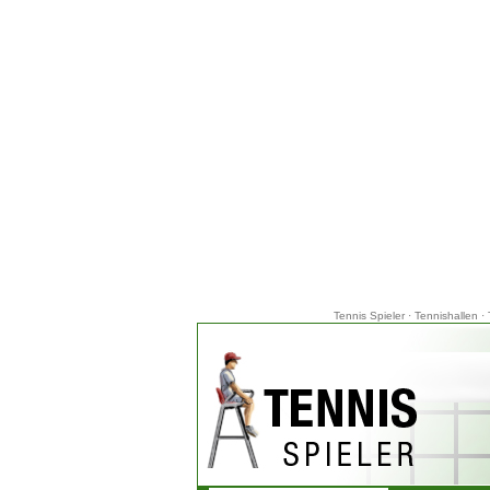
Tennis Spieler
·
Tennishallen
·