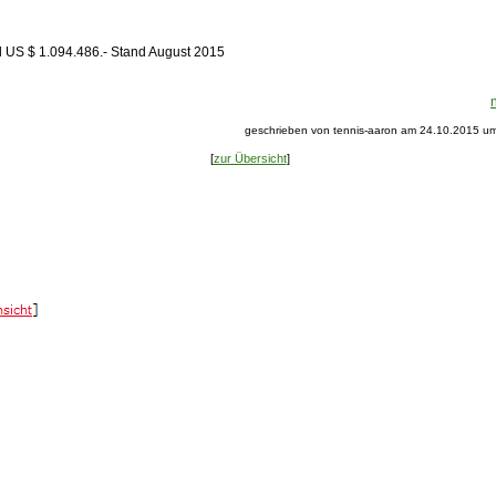
d US $ 1.094.486.- Stand August 2015
geschrieben von tennis-aaron am 24.10.2015 um
[
zur Übersicht
]