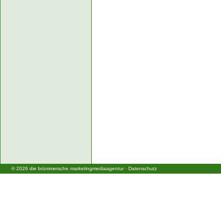
©
2026
die brümmersche marketingmediaagentur
·
Datenschutz