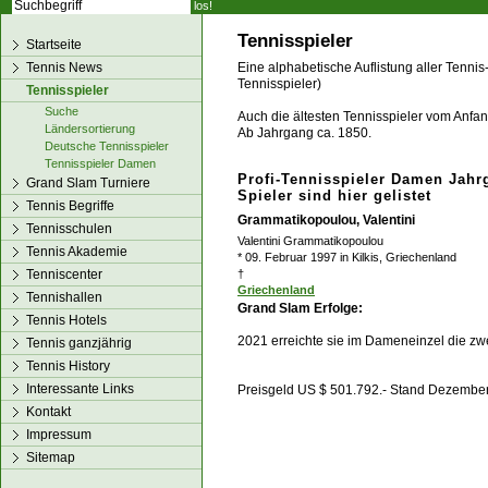
los!
Tennisspieler
Startseite
Tennis News
Eine alphabetische Auflistung aller Tennis
Tennisspieler)
Tennisspieler
Suche
Auch die ältesten Tennisspieler vom Anfang
Ländersortierung
Ab Jahrgang ca. 1850.
Deutsche Tennisspieler
Tennisspieler Damen
Profi-Tennisspieler Damen Jahr
Grand Slam Turniere
Spieler sind hier gelistet
Tennis Begriffe
Grammatikopoulou, Valentini
Tennisschulen
Valentini Grammatikopoulou
Tennis Akademie
* 09. Februar 1997 in Kilkis, Griechenland
Tenniscenter
†
Griechenland
Tennishallen
Grand Slam Erfolge:
Tennis Hotels
2021 erreichte sie im Dameneinzel die z
Tennis ganzjährig
Tennis History
Interessante Links
Preisgeld US $ 501.792.- Stand Dezembe
Kontakt
Impressum
Sitemap