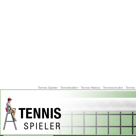
Tennis Spieler
·
Tennishallen
·
Tennis History
·
Tennisschulen
·
Tennis