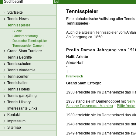
los!
Tennisspieler
Startseite
Tennis News
Eine alphabetische Auflistung aller Tennis
Tennisspieler)
Tennisspieler
Suche
Auch die ältesten Tennisspieler vom Anfang
Ländersortierung
Ab Jahrgang ca. 1850.
Deutsche Tennisspieler
Tennisspieler Damen
Profis Damen Jahrgang von 1910
Grand Slam Turniere
Halff, Arlette
Tennis Begriffe
Arlette Halff
Tennisschulen
*
Tennis Akademie
†
Tenniscenter
Frankreich
Tennishallen
Grand Slam
Erfolge:
Tennis Hotels
1938 erreichte sie im Dameneinzel das Ha
Tennis ganzjährig
1938 stand sie im Damendoppel mit
Nelly
Tennis History
Simone Passemard Mathieu
+
Billie Yorke
Interessante Links
Kontakt
1939 erreichte sie im Dameneinzel das Vi
Impressum
1948 erreichte sie im Dameneinzel die dr
Sitemap
1949 erreichte sie im Dameneinzel die z