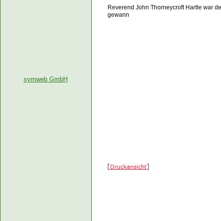
Reverend John Thorneycroft Hartle war der
gewann
symweb GmbH