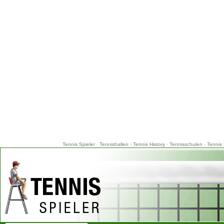
Tennis Spieler
·
Tennishallen
·
Tennis History
·
Tennisschulen
·
Tennis