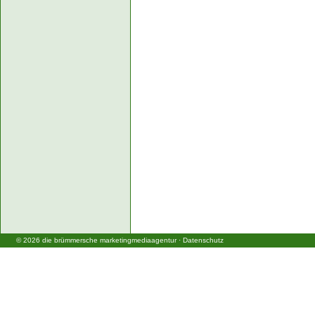
©
2026
die brümmersche marketingmediaagentur
·
Datenschutz