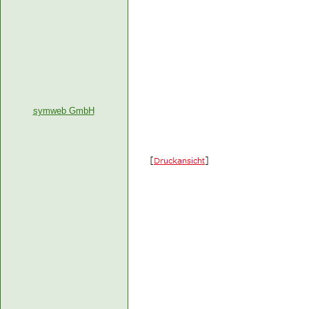
symweb GmbH