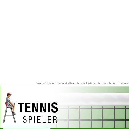
Tennis Spieler
·
Tennishallen
·
Tennis History
·
Tennisschulen
·
Tennis