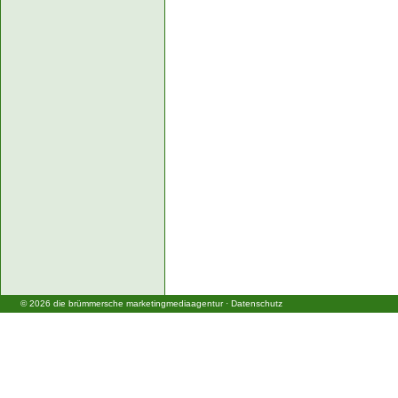
©
2026
die brümmersche marketingmediaagentur
·
Datenschutz