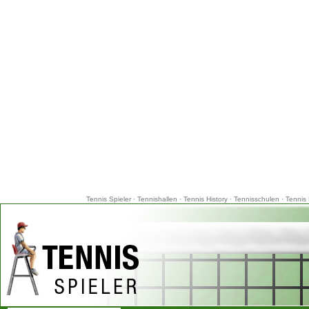
Tennis Spieler
·
Tennishallen
·
Tennis History
·
Tennisschulen
·
Tennis