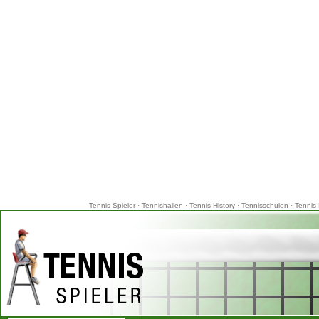
Tennis Spieler
·
Tennishallen
·
Tennis History
·
Tennisschulen
·
Tennis