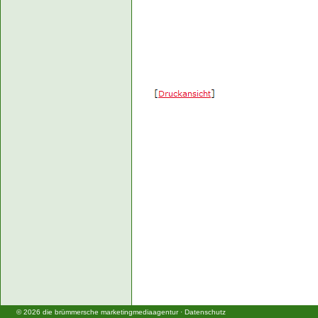
©
2026
die brümmersche marketingmediaagentur
·
Datenschutz