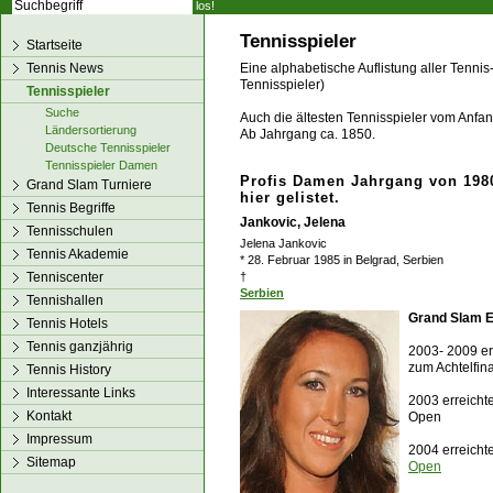
los!
Tennisspieler
Startseite
Tennis News
Eine alphabetische Auflistung aller Tennis
Tennisspieler)
Tennisspieler
Suche
Auch die ältesten Tennisspieler vom Anfang
Ländersortierung
Ab Jahrgang ca. 1850.
Deutsche Tennisspieler
Tennisspieler Damen
Profis Damen Jahrgang von 1980
Grand Slam Turniere
hier gelistet.
Tennis Begriffe
Jankovic, Jelena
Tennisschulen
Jelena Jankovic
Tennis Akademie
* 28. Februar 1985 in Belgrad, Serbien
Tenniscenter
†
Serbien
Tennishallen
Grand Slam E
Tennis Hotels
Tennis ganzjährig
2003- 2009 er
zum Achtelfin
Tennis History
Interessante Links
2003 erreicht
Kontakt
Open
Impressum
2004 erreicht
Sitemap
Open