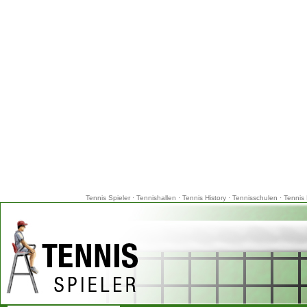
Tennis Spieler
·
Tennishallen
·
Tennis History
·
Tennisschulen
·
Tennis