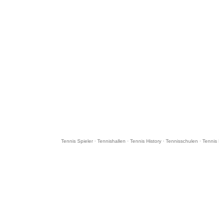
Tennis Spieler
·
Tennishallen
·
Tennis History
·
Tennisschulen
·
Tennis