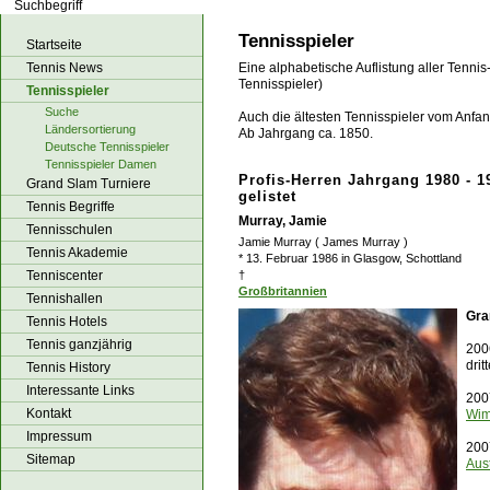
los!
Tennisspieler
Startseite
Tennis News
Eine alphabetische Auflistung aller Tennis
Tennisspieler)
Tennisspieler
Suche
Auch die ältesten Tennisspieler vom Anfang
Ländersortierung
Ab Jahrgang ca. 1850.
Deutsche Tennisspieler
Tennisspieler Damen
Profis-Herren Jahrgang 1980 - 1
Grand Slam Turniere
gelistet
Tennis Begriffe
Murray, Jamie
Tennisschulen
Jamie Murray ( James Murray )
Tennis Akademie
* 13. Februar 1986 in Glasgow, Schottland
Tenniscenter
†
Großbritannien
Tennishallen
Gra
Tennis Hotels
Tennis ganzjährig
2006
dri
Tennis History
Interessante Links
200
Kontakt
Wim
Impressum
200
Sitemap
Aus