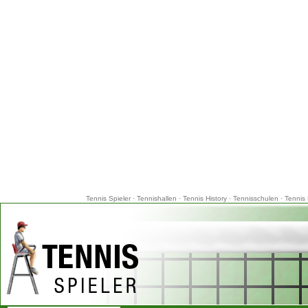
Tennis Spieler
·
Tennishallen
·
Tennis History
·
Tennisschulen
·
Tennis