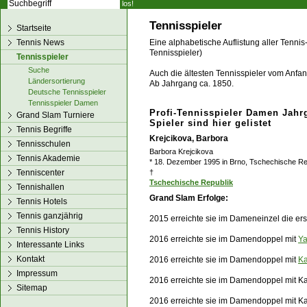
los!
Tennisspieler
Startseite
Tennis News
Eine alphabetische Auflistung aller Tennis
Tennisspieler)
Tennisspieler
Suche
Auch die ältesten Tennisspieler vom Anfang
Ländersortierung
Ab Jahrgang ca. 1850.
Deutsche Tennisspieler
Tennisspieler Damen
Profi-Tennisspieler Damen Jahr
Grand Slam Turniere
Spieler sind hier gelistet
Tennis Begriffe
Krejcikova, Barbora
Tennisschulen
Barbora Krejcikova
Tennis Akademie
* 18. Dezember 1995 in Brno, Tschechische Re
Tenniscenter
†
Tschechische Republik
Tennishallen
Grand Slam Erfolge:
Tennis Hotels
Tennis ganzjährig
2015 erreichte sie im Dameneinzel die er
Tennis History
2016 erreichte sie im Damendoppel mit
Y
Interessante Links
Kontakt
2016 erreichte sie im Damendoppel mit
Ka
Impressum
2016 erreichte sie im Damendoppel mit Ka
Sitemap
2016 erreichte sie im Damendoppel mit Kat