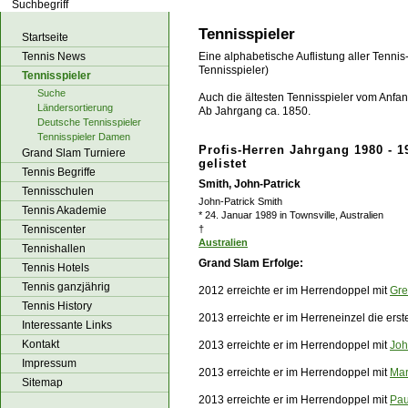
los!
Tennisspieler
Startseite
Tennis News
Eine alphabetische Auflistung aller Tennis
Tennisspieler)
Tennisspieler
Suche
Auch die ältesten Tennisspieler vom Anfang
Ländersortierung
Ab Jahrgang ca. 1850.
Deutsche Tennisspieler
Tennisspieler Damen
Profis-Herren Jahrgang 1980 - 1
Grand Slam Turniere
gelistet
Tennis Begriffe
Smith, John-Patrick
Tennisschulen
John-Patrick Smith
Tennis Akademie
* 24. Januar 1989 in Townsville, Australien
Tenniscenter
†
Australien
Tennishallen
Grand Slam Erfolge:
Tennis Hotels
Tennis ganzjährig
2012 erreichte er im Herrendoppel mit
Gre
Tennis History
2013 erreichte er im Herreneinzel die ers
Interessante Links
Kontakt
2013 erreichte er im Herrendoppel mit
Joh
Impressum
2013 erreichte er im Herrendoppel mit
Mar
Sitemap
2013 erreichte er im Herrendoppel mit
Pau