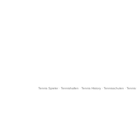
Tennis Spieler
·
Tennishallen
·
Tennis History
·
Tennisschulen
·
Tennis