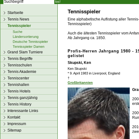
los!
Tennisspieler
Startseite
Tennis News
Eine alphabetische Auflistung aller Tennis
Tennisspieler)
Tennisspieler
Suche
Auch die ältesten Tennisspieler vom Anfang
Ländersortierung
Ab Jahrgang ca. 1850.
Deutsche Tennisspieler
Tennisspieler Damen
Profis-Herren Jahrgang 1980 - 1
Grand Slam Turniere
gelistet
Tennis Begriffe
Skupski, Ken
Tennisschulen
Ken Skupski
Tennis Akademie
* 9. April 1983 in Liverpool, England
Tenniscenter
†
Großbritannien
Tennishallen
Gra
Tennis Hotels
Tennis ganzjährig
200
ers
Tennis History
Interessante Links
200
Kontakt
Run
Impressum
201
Sitemap
zwe