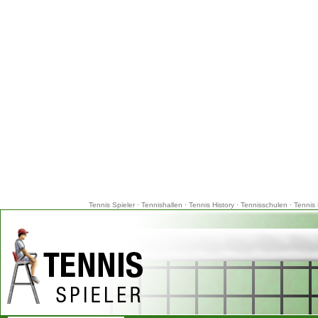
Tennis Spieler
·
Tennishallen
·
Tennis History
·
Tennisschulen
·
Tennis