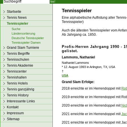
los!
Tennisspieler
Startseite
Tennis News
Eine alphabetische Auflistung aller Tennis
Tennisspieler)
Tennisspieler
Suche
Auch die ältesten Tennisspieler vom Anfang
Ländersortierung
Ab Jahrgang ca. 1850.
Deutsche Tennisspieler
Tennisspieler Damen
Profis-Herren Jahrgang 1990 - 1
Grand Slam Turniere
gelistet.
Tennis Begriffe
Lammons, Nathaniel
Tennisschulen
Nathaniel Lammons
Tennis Akademie
* 12. August 1993 in Arlington, TX, USA
Tenniscenter
†
USA
Tennishallen
Grand Slam Erfolge:
Tennis Hotels
2018 erreichte er im Herrendoppel mit
Rob
Tennis ganzjährig
Tennis History
2019 erreichte er im Herrendoppel mit
Rob
Interessante Links
2020 erreichte er im Herrendoppel mit
Nic
Kontakt
Impressum
2021 erreichte er im Herrendoppel mit
Jac
Sitemap
2021 erreichte er im Herrendoppel mit J