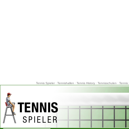
Tennis Spieler
·
Tennishallen
·
Tennis History
·
Tennisschulen
·
Tennis