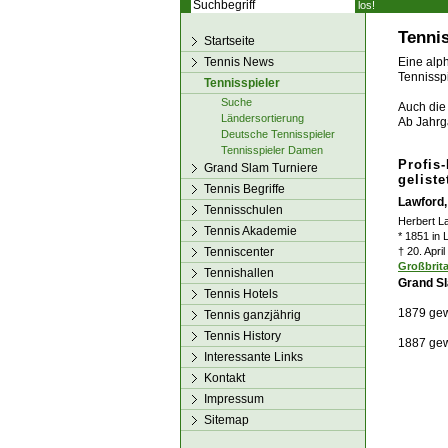
los!
Tennis
Startseite
Tennis News
Eine alph
Tennisspi
Tennisspieler
Suche
Auch die 
Ländersortierung
Ab Jahrg
Deutsche Tennisspieler
Tennisspieler Damen
Profis
Grand Slam Turniere
geliste
Tennis Begriffe
Lawford,
Tennisschulen
Herbert L
Tennis Akademie
* 1851 in
Tenniscenter
† 20. Apri
Großbrit
Tennishallen
Grand Sl
Tennis Hotels
1879 gew
Tennis ganzjährig
Tennis History
1887 gew
Interessante Links
Kontakt
Impressum
Sitemap