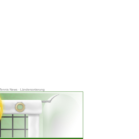
Tennis News
·
Ländersortierung