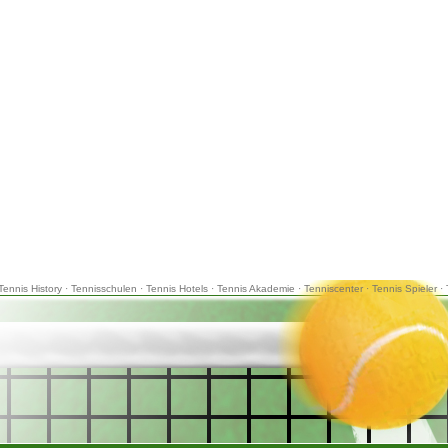
Tennis History
·
Tennisschulen
·
Tennis Hotels
·
Tennis Akademie
·
Tenniscenter
·
Tennis Spieler
·