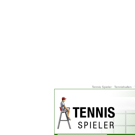
Tennis Spieler
·
Tennishallen
·