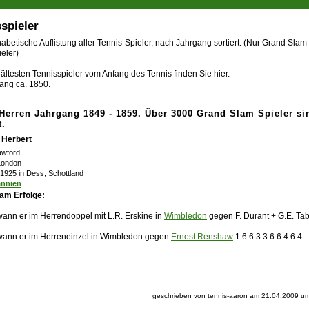
spieler
abetische Auflistung aller Tennis-Spieler, nach Jahrgang sortiert. (Nur Grand Slam
eler)
ältesten Tennisspieler vom Anfang des Tennis finden Sie hier.
ang ca. 1850.
-Herren Jahrgang 1849 - 1859. Über 3000 Grand Slam Spieler si
t.
 Herbert
awford
 London
l 1925 in Dess, Schottland
annien
am Erfolge:
ann er im Herrendoppel mit L.R. Erskine in
Wimbledon
gegen F. Durant + G.E. Ta
ann er im Herreneinzel in Wimbledon gegen
Ernest Renshaw
1:6 6:3 3:6 6:4 6:4
geschrieben von tennis-aaron am 21.04.2009 um