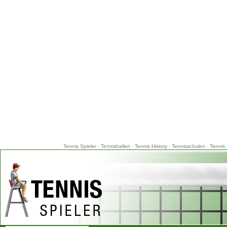
Tennis Spieler
·
Tennishallen
·
Tennis History
·
Tennisschulen
·
Tennis