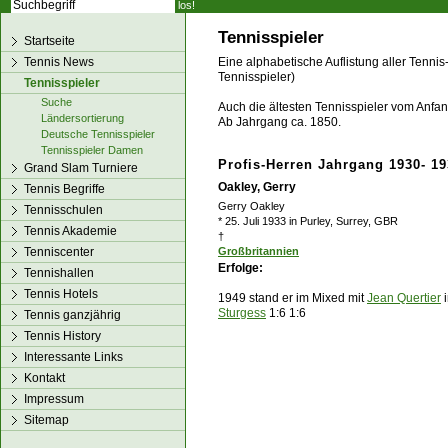
los!
Tennisspieler
Startseite
Tennis News
Eine alphabetische Auflistung aller Tennis
Tennisspieler)
Tennisspieler
Suche
Auch die ältesten Tennisspieler vom Anfang
Ländersortierung
Ab Jahrgang ca. 1850.
Deutsche Tennisspieler
Tennisspieler Damen
Profis-Herren Jahrgang 1930- 1
Grand Slam Turniere
Oakley, Gerry
Tennis Begriffe
Gerry Oakley
Tennisschulen
* 25. Juli 1933 in Purley, Surrey, GBR
Tennis Akademie
†
Tenniscenter
Großbritannien
Erfolge:
Tennishallen
Tennis Hotels
1949 stand er im
Mixed
mit
Jean Quertier
i
Sturgess
1:6 1:6
Tennis ganzjährig
Tennis History
Interessante Links
Kontakt
Impressum
Sitemap