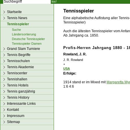
los!
Tennisspieler
Startseite
Tennis News
Eine alphabetische Auflistung aller Tennis
Tennisspieler)
Tennisspieler
Suche
Auch die ältesten Tennisspieler vom Anfang
Ländersortierung
Ab Jahrgang ca. 1850.
Deutsche Tennisspieler
Tennisspieler Damen
Profis-Herren Jahrgang 1880 - 1
Grand Slam Turniere
Rowland, J. R.
Tennis Begriffe
J. R. Rowland
Tennisschulen
+
Tennis Akademie
USA
Tenniscenter
Erfolge:
Tennishallen
1914 stand er im Mixed mit
Margaretta My
Tennis Hotels
1:6 4:6
Tennis ganzjährig
Tennis History
Interessante Links
Kontakt
Impressum
Sitemap