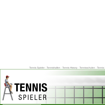
Tennis Spieler
·
Tennishallen
·
Tennis History
·
Tennisschulen
·
Tennis