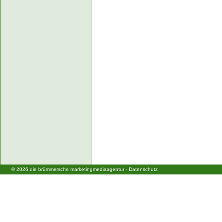
©
2026
die brümmersche marketingmediaagentur
·
Datenschutz