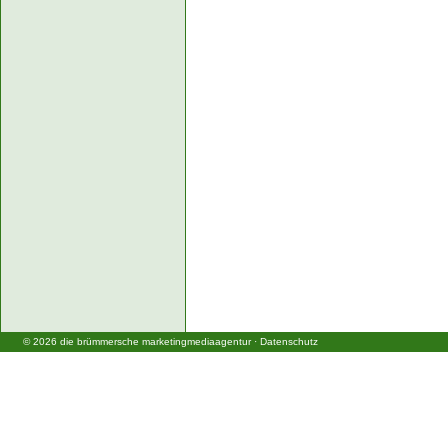
©
2026
die brümmersche marketingmediaagentur
·
Datenschutz