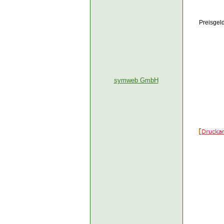
Preisgel
symweb GmbH