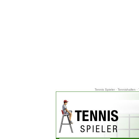
Tennis Spieler
·
Tennishallen
·