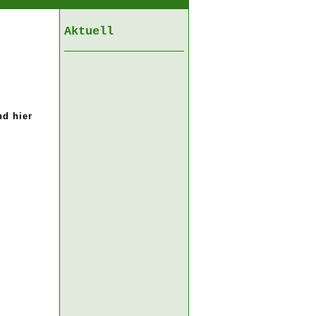
Aktuell
nd hier