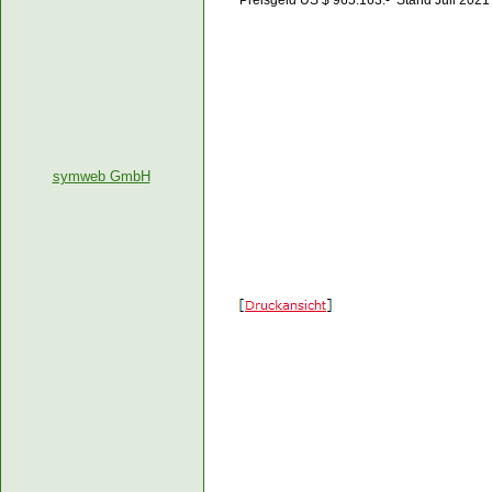
Preisgeld US $ 965.163.- Stand Juli 2021
symweb GmbH