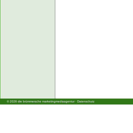
©
2026
die brümmersche marketingmediaagentur
·
Datenschutz