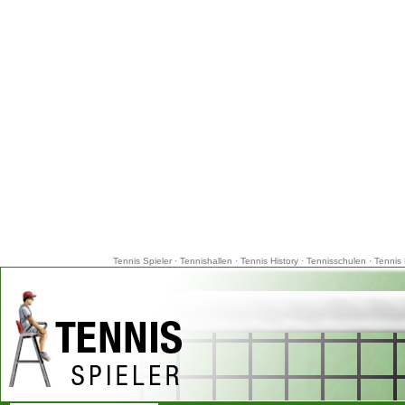
Tennis Spieler
·
Tennishallen
·
Tennis History
·
Tennisschulen
·
Tennis