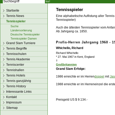
los!
Tennisspieler
Startseite
Tennis News
Eine alphabetische Auflistung aller Tennis
Tennisspieler)
Tennisspieler
Suche
Auch die ältesten Tennisspieler vom Anfang
Ländersortierung
Ab Jahrgang ca. 1850.
Deutsche Tennisspieler
Tennisspieler Damen
Profis-Herren Jahrgang 1960 - 1
Grand Slam Turniere
Whichello, Richard
Tennis Begriffe
Richard Whichello
Tennisschulen
* 27. Mai 1967 in Kent, England
Tennis Akademie
†
Tenniscenter
Großbritannien
Grand Slam Erfolge:
Tennishallen
Tennis Hotels
1986 erreichte er im Herren
doppel
mit
Jas
Tennis ganzjährig
1988 erreichte er im Herreneinzel die ers
Tennis History
Interessante Links
Kontakt
Preisgeld US $ 9.134.-
Impressum
Sitemap