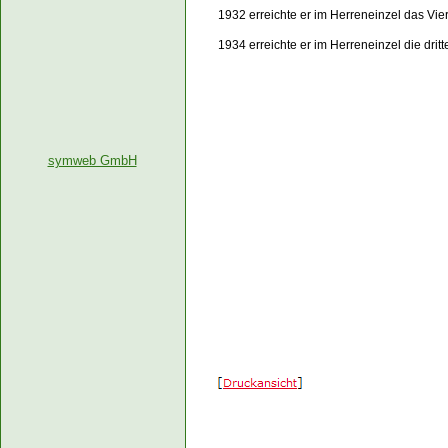
1932 erreichte er im Herreneinzel das Vier
1934 erreichte er im Herreneinzel die dri
symweb GmbH