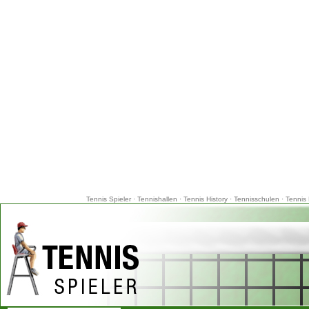
Tennis Spieler
·
Tennishallen
·
Tennis History
·
Tennisschulen
·
Tennis