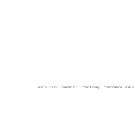
Tennis Spieler
·
Tennishallen
·
Tennis History
·
Tennisschulen
·
Tennis