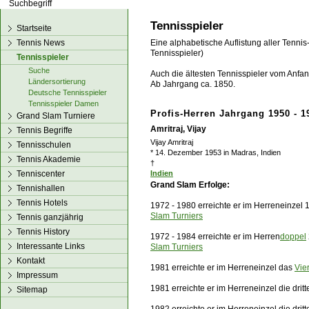
los!
Tennisspieler
Startseite
Tennis News
Eine alphabetische Auflistung aller Tennis
Tennisspieler)
Tennisspieler
Suche
Auch die ältesten Tennisspieler vom Anfang
Ländersortierung
Ab Jahrgang ca. 1850.
Deutsche Tennisspieler
Tennisspieler Damen
Profis-Herren Jahrgang 1950 - 1
Grand Slam Turniere
Amritraj, Vijay
Tennis Begriffe
Vijay Amritraj
Tennisschulen
* 14. Dezember 1953 in Madras, Indien
Tennis Akademie
†
Tenniscenter
Indien
Grand Slam Erfolge:
Tennishallen
Tennis Hotels
1972 - 1980 erreichte er im Herreneinzel
Slam Turniers
Tennis ganzjährig
Tennis History
1972 - 1984 erreichte er im Herren
doppel
Interessante Links
Slam Turniers
Kontakt
1981 erreichte er im Herreneinzel das
Vier
Impressum
1981 erreichte er im Herreneinzel die dri
Sitemap