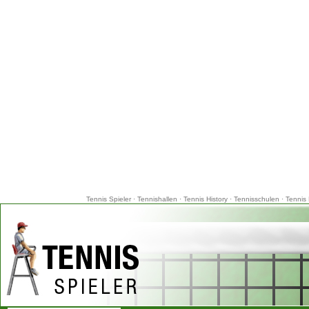
Tennis Spieler
·
Tennishallen
·
Tennis History
·
Tennisschulen
·
Tennis