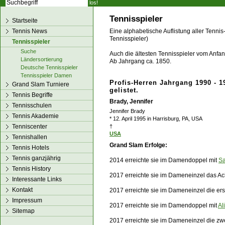
los!
Tennisspieler
Startseite
Tennis News
Eine alphabetische Auflistung aller Tennis
Tennisspieler)
Tennisspieler
Suche
Auch die ältesten Tennisspieler vom Anfang
Ländersortierung
Ab Jahrgang ca. 1850.
Deutsche Tennisspieler
Tennisspieler Damen
Profis-Herren Jahrgang 1990 - 1
Grand Slam Turniere
gelistet.
Tennis Begriffe
Brady, Jennifer
Tennisschulen
Jennifer Brady
Tennis Akademie
* 12. April 1995 in Harrisburg, PA, USA
Tenniscenter
†
USA
Tennishallen
Grand Slam Erfolge:
Tennis Hotels
Tennis ganzjährig
2014 erreichte sie im Damendoppel mit
Sa
Tennis History
2017 erreichte sie im Dameneinzel das Ach
Interessante Links
Kontakt
2017 erreichte sie im Dameneinzel die e
Impressum
2017 erreichte sie im Damendoppel mit
Al
Sitemap
2017 erreichte sie im Dameneinzel die zw