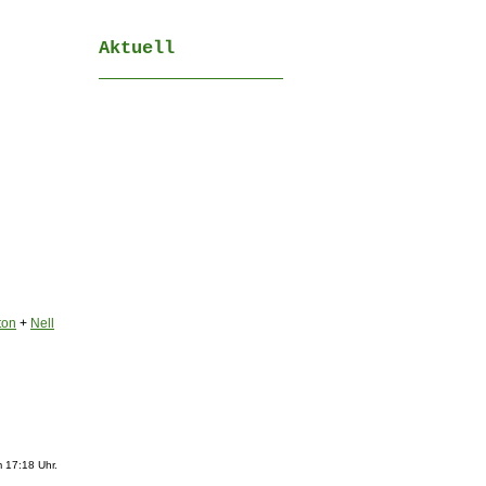
Aktuell
ton
+
Nell
 17:18 Uhr.