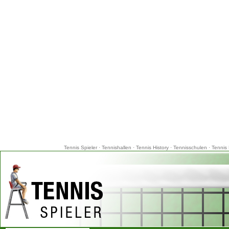
Tennis Spieler
·
Tennishallen
·
Tennis History
·
Tennisschulen
·
Tennis