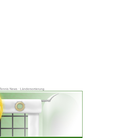
Tennis News
·
Ländersortierung