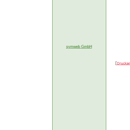
symweb GmbH