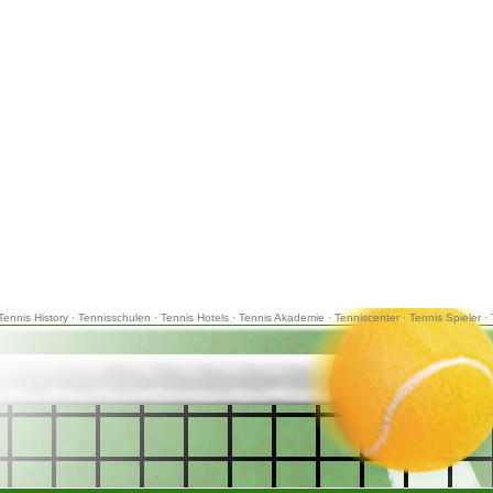
Tennis History
·
Tennisschulen
·
Tennis Hotels
·
Tennis Akademie
·
Tenniscenter
·
Tennis Spieler
·