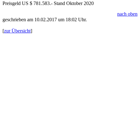
Preisgeld US $ 781.583.- Stand Oktober 2020
nach oben
geschrieben am 10.02.2017 um 18:02 Uhr.
[
zur Übersicht
]