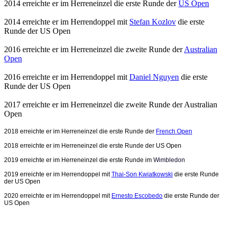
2014 erreichte er im Herreneinzel die erste Runde der
US Open
2014 erreichte er im Herrendoppel mit
Stefan Kozlov
die erste
Runde der US Open
2016 erreichte er im Herreneinzel die zweite Runde der
Australian
Open
2016 erreichte er im Herrendoppel mit
Daniel Nguyen
die erste
Runde der US Open
2017 erreichte er im Herreneinzel die zweite Runde der Australian
Open
2018 erreichte er im Herreneinzel die erste Runde der
French Open
2018 erreichte er im Herreneinzel die erste Runde der
US Open
2019 erreichte er im Herreneinzel die erste Runde im
Wimbledon
2019 erreichte er im Herrendoppel mit
Thai-Son Kwiatkowski
die erste Runde
der US Open
2020 erreichte er im Herrendoppel mit
Ernesto Escobedo
die erste Runde der
US Open