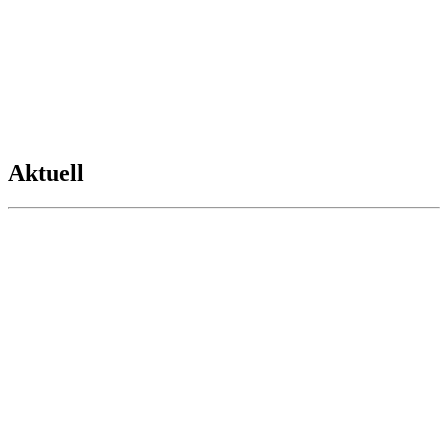
Aktuell