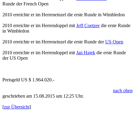
Runde der French Open
2010 erreichte er im Herreneinzel die erste Runde in Wimbledon
2010 erreichte er im Herrendoppel mit
Jeff Coetzee
die erste Runde
in Wimbledon
2010 erreichte er im Herreneinzel die erste Runde der
US Open
2010 erreichte er im Herrendoppel mit
Jan Hajek
die erste Runde
der US Open
Preisgeld US $ 1.964.020.-
nach oben
geschrieben am 15.08.2015 um 12:25 Uhr.
[
zur Übersicht
]