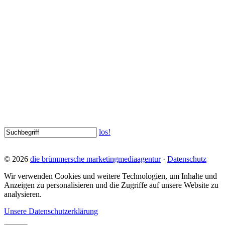
los!
©
2026
die brümmersche marketingmediaagentur
·
Datenschutz
Wir verwenden Cookies und weitere Technologien, um Inhalte und
Anzeigen zu personalisieren und die Zugriffe auf unsere Website zu
analysieren.
Unsere Datenschutzerklärung