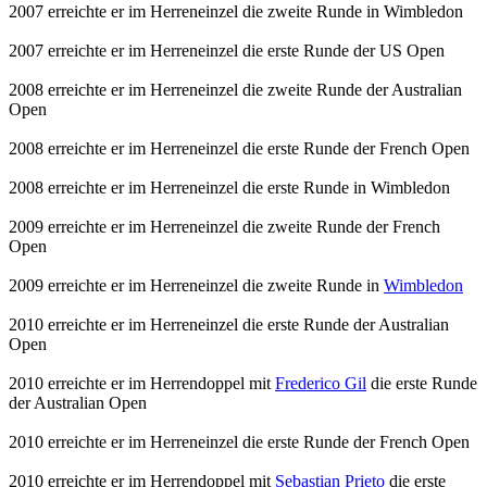
2007 erreichte er im Herreneinzel die zweite Runde in Wimbledon
2007 erreichte er im Herreneinzel die erste Runde der US Open
2008 erreichte er im Herreneinzel die zweite Runde der Australian
Open
2008 erreichte er im Herreneinzel die erste Runde der French Open
2008 erreichte er im Herreneinzel die erste Runde in Wimbledon
2009 erreichte er im Herreneinzel die zweite Runde der French
Open
2009 erreichte er im Herreneinzel die zweite Runde in
Wimbledon
2010 erreichte er im Herreneinzel die erste Runde der Australian
Open
2010 erreichte er im Herrendoppel mit
Frederico Gil
die erste Runde
der Australian Open
2010 erreichte er im Herreneinzel die erste Runde der French Open
2010 erreichte er im Herrendoppel mit
Sebastian Prieto
die erste