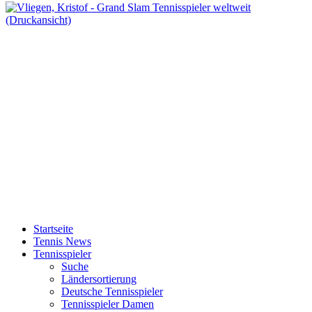
Startseite
Tennis News
Tennisspieler
Suche
Ländersortierung
Deutsche Tennisspieler
Tennisspieler Damen