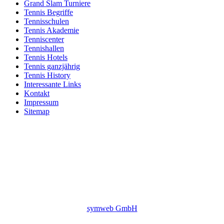
Grand Slam Turniere
Tennis Begriffe
Tennisschulen
Tennis Akademie
Tenniscenter
Tennishallen
Tennis Hotels
Tennis ganzjährig
Tennis History
Interessante Links
Kontakt
Impressum
Sitemap
symweb GmbH