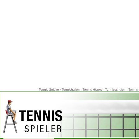
Tennis Spieler
·
Tennishallen
·
Tennis History
·
Tennisschulen
·
Tennis