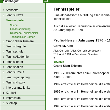
los!
Tennisspieler
Startseite
Tennis News
Eine alphabetische Auflistung aller Tennis
Tennisspieler)
Tennisspieler
Suche
Auch die ältesten Tennisspieler vom Anfang
Ländersortierung
Ab Jahrgang ca. 1850.
Deutsche Tennisspieler
Tennisspieler Damen
Profis-Herren Jahrgang 1970 - 1
Grand Slam Turniere
Corretja, Alex
Tennis Begriffe
Alex Corretja ( Álex Corretja Verdegay )
Tennisschulen
* 11. April 1974 in Barcelona, Spanien
Tennis Akademie
†
Tenniscenter
Spanien
Grand Slam Erfolge:
Tennishallen
Tennis Hotels
1996 - 2003 erreichte er im Herrendoppel 
Slam Turniers
Tennis ganzjährig
Tennis History
1992 erreichte er im Herreneinzel die er
Interessante Links
1992 erreichte er im Herreneinzel die er
Kontakt
Impressum
1993 erreichte er im Herreneinzel die er
Sitemap
1993 erreichte er im Herreneinzel die er