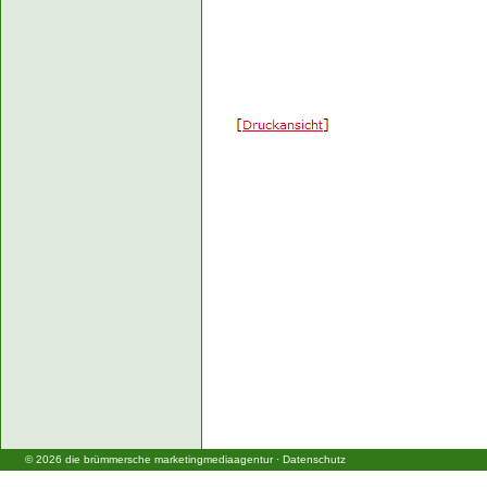
©
2026
die brümmersche marketingmediaagentur
·
Datenschutz