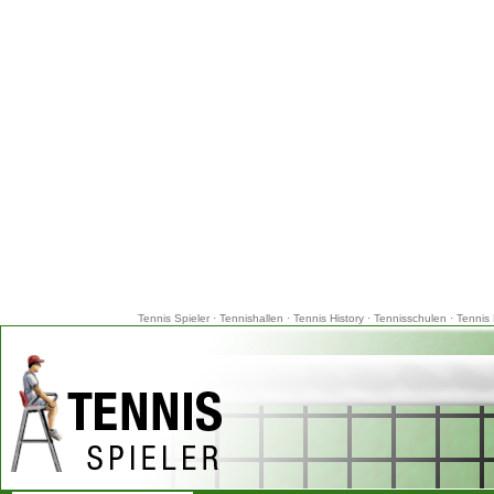
Tennis Spieler
·
Tennishallen
·
Tennis History
·
Tennisschulen
·
Tennis