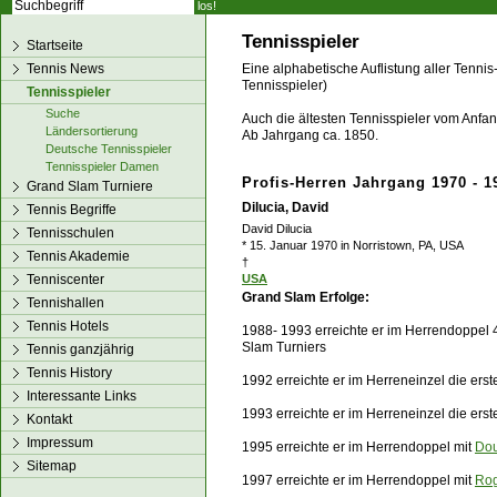
los!
Tennisspieler
Startseite
Tennis News
Eine alphabetische Auflistung aller Tennis
Tennisspieler)
Tennisspieler
Suche
Auch die ältesten Tennisspieler vom Anfang
Ländersortierung
Ab Jahrgang ca. 1850.
Deutsche Tennisspieler
Tennisspieler Damen
Profis-Herren Jahrgang 1970 - 1
Grand Slam Turniere
Dilucia, David
Tennis Begriffe
David Dilucia
Tennisschulen
* 15. Januar 1970 in Norristown, PA, USA
Tennis Akademie
†
Tenniscenter
USA
Grand Slam Erfolge:
Tennishallen
Tennis Hotels
1988- 1993 erreichte er im Herrendoppel 4
Slam Turniers
Tennis ganzjährig
Tennis History
1992 erreichte er im Herreneinzel die ers
Interessante Links
1993 erreichte er im Herreneinzel die ers
Kontakt
Impressum
1995 erreichte er im Herrendoppel mit
Dou
Sitemap
1997 erreichte er im Herrendoppel mit
Rog