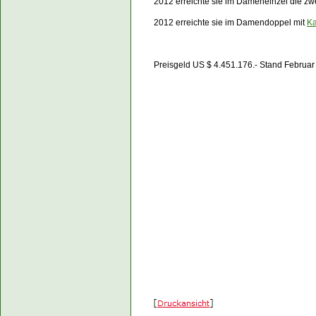
2012 erreichte sie im Dameneinzel die zw
2012 erreichte sie im Damendoppel mit
Ka
Preisgeld US $ 4.451.176.- Stand Februa