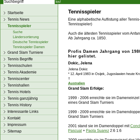
los!
Tennisspieler
Startseite
Tennis News
Eine alphabetische Auflistung aller Tennis
Tennisspieler)
Tennisspieler
Suche
Auch die ältesten Tennisspieler vom Anfang
Ländersortierung
Ab Jahrgang ca. 1850.
Deutsche Tennisspieler
Tennisspieler Damen
Profis Damen Jahrgang von 1980
Grand Slam Turniere
hier gelistet.
Tennis Begriffe
Dokic, Jelena
Tennisschulen
Jelena Dokic
Tennis Akademie
* 12. April 1983 in Osijek, Jugoslawien heute Kr
Tenniscenter
†
Australien
Tennishallen
Grand Slam Erfolge:
Tennis Hotels
1999 - 2006 erreichte sie im Dameneinzel
Tennis ganzjährig
eines Grand Slam Turniers
Tennis History
Interessante Links
1999 - 2009 erreichte sie im Damendoppel
Grand Slam Turniers
Kontakt
Impressum
2001 stand sie im Damen
doppel
mit
Conch
Pascual
+
Paola Suarez
2:6 1:6
Sitemap