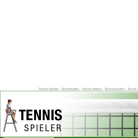
Tennis Spieler
·
Tennishallen
·
Tennis History
·
Tennisschulen
·
Tennis