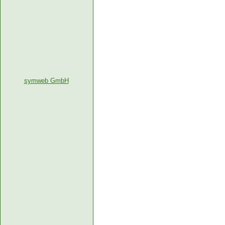
symweb GmbH