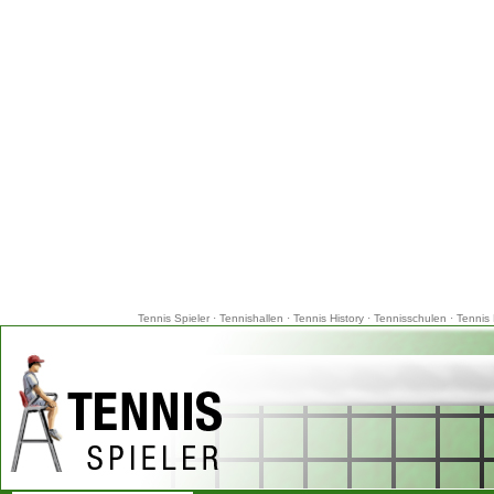
Tennis Spieler
·
Tennishallen
·
Tennis History
·
Tennisschulen
·
Tennis