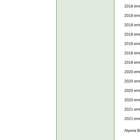
2018 err
2018 err
2018 err
2018 err
2018 err
2018 err
2018 err
2020 err
2020 err
2020 err
2020 err
2021 err
2021 err
Alyona B