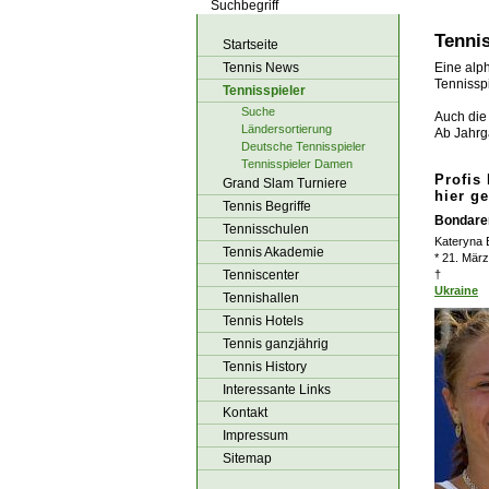
los!
Tennis
Startseite
Tennis News
Eine alph
Tennisspi
Tennisspieler
Suche
Auch die 
Ländersortierung
Ab Jahrg
Deutsche Tennisspieler
Tennisspieler Damen
Profis
Grand Slam Turniere
hier ge
Tennis Begriffe
Bondare
Tennisschulen
Kateryna 
Tennis Akademie
* 21. März
Tenniscenter
†
Ukraine
Tennishallen
Tennis Hotels
Tennis ganzjährig
Tennis History
Interessante Links
Kontakt
Impressum
Sitemap