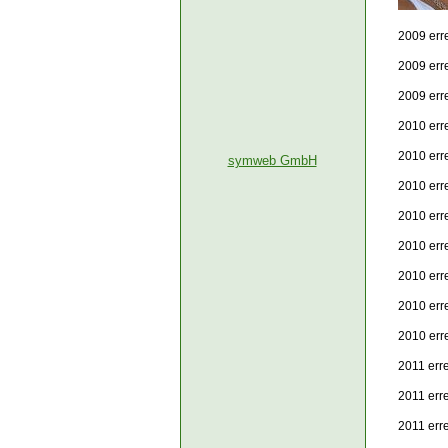
2009 err
2009 err
2009 erre
2010 err
2010 err
symweb GmbH
2010 err
2010 err
2010 err
2010 err
2010 err
2010 err
2011 err
2011 err
2011 err