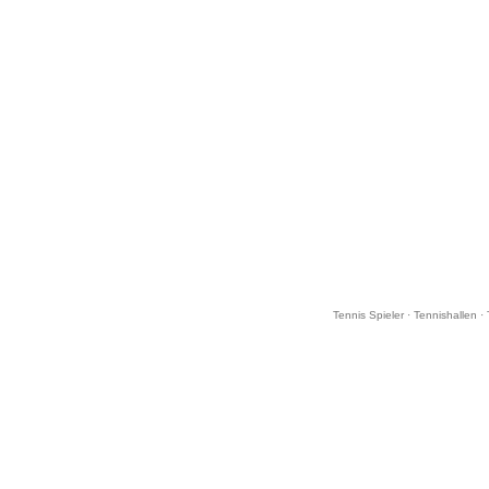
Tennis Spieler
·
Tennishallen
·