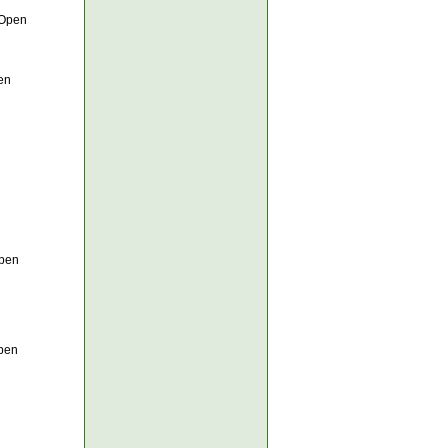
 Open
en
Open
Open