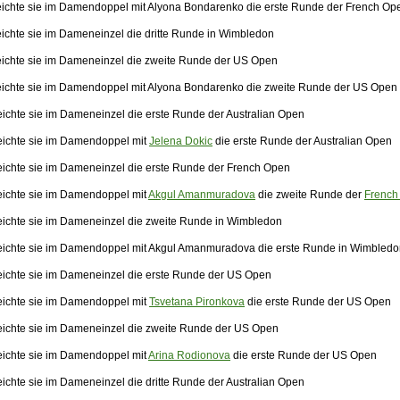
eichte sie im Damendoppel mit Alyona Bondarenko die erste Runde der French Op
eichte sie im Dameneinzel die dritte Runde in Wimbledon
eichte sie im Dameneinzel die zweite Runde der US Open
eichte sie im Damendoppel mit Alyona Bondarenko die zweite Runde der US Open
eichte sie im Dameneinzel die erste Runde der Australian Open
eichte sie im Damendoppel mit
Jelena Dokic
die erste Runde der Australian Open
eichte sie im Dameneinzel die erste Runde der French Open
eichte sie im Damendoppel mit
Akgul Amanmuradova
die zweite Runde der
French
eichte sie im Dameneinzel die zweite Runde in Wimbledon
eichte sie im Damendoppel mit Akgul Amanmuradova die erste Runde in Wimbled
eichte sie im Dameneinzel die erste Runde der US Open
eichte sie im Damendoppel mit
Tsvetana Pironkova
die erste Runde der US Open
eichte sie im Dameneinzel die zweite Runde der US Open
eichte sie im Damendoppel mit
Arina Rodionova
die erste Runde der US Open
eichte sie im Dameneinzel die dritte Runde der Australian Open