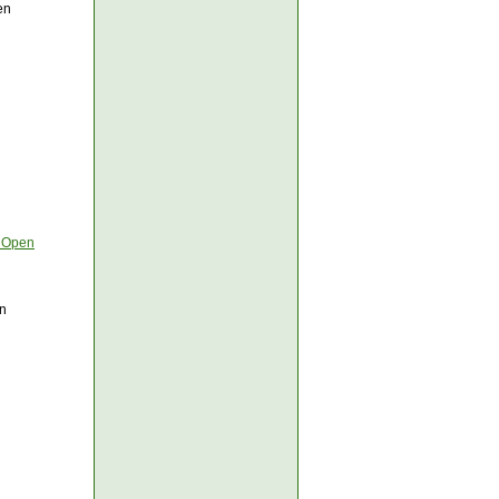
en
 Open
on