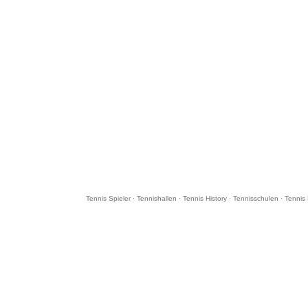
Tennis Spieler
·
Tennishallen
·
Tennis History
·
Tennisschulen
·
Tennis