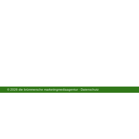
©
2026
die brümmersche marketingmediaagentur
·
Datenschutz