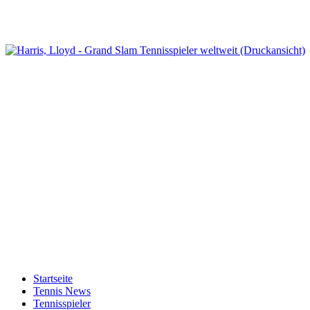
Startseite
Tennis News
Tennisspieler