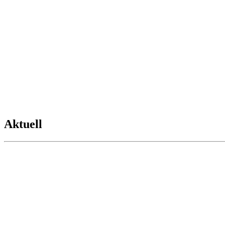
Aktuell