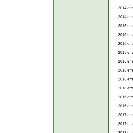
2014 err
2014 err
2015 err
2015 err
2015 err
2015 erre
2015 err
2016 err
2016 err
2016 err
2016 err
2016 err
2017 erre
2017 err
2017 err