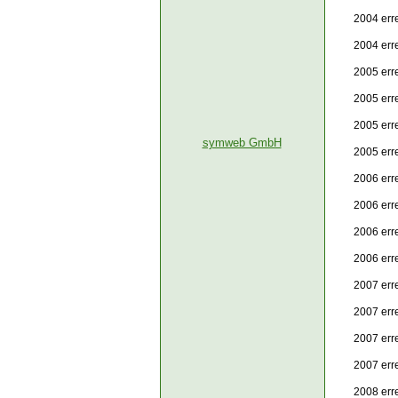
2004 erre
2004 err
2005 err
2005 err
2005 err
symweb GmbH
2005 err
2006 err
2006 err
2006 err
2006 err
2007 err
2007 err
2007 err
2007 err
2008 erre