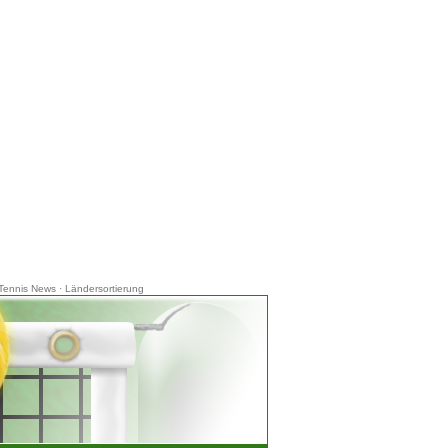
Tennis News
·
Ländersortierung