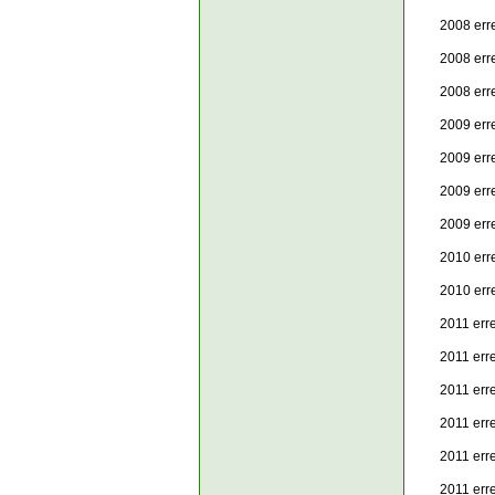
2008 err
2008 err
2008 err
2009 err
2009 err
2009 erre
2009 err
2010 erre
2010 err
2011 erre
2011 err
2011 err
2011 err
2011 err
2011 err