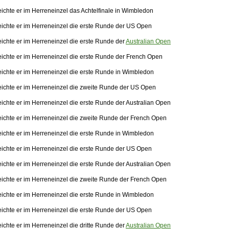
ichte er im Herreneinzel das Achtelfinale in Wimbledon
eichte er im Herreneinzel die erste Runde der US Open
eichte er im Herreneinzel die erste Runde der
Australian Open
eichte er im Herreneinzel die erste Runde der French Open
eichte er im Herreneinzel die erste Runde in Wimbledon
eichte er im Herreneinzel die zweite Runde der US Open
eichte er im Herreneinzel die erste Runde der Australian Open
eichte er im Herreneinzel die zweite Runde der French Open
eichte er im Herreneinzel die erste Runde in Wimbledon
eichte er im Herreneinzel die erste Runde der US Open
eichte er im Herreneinzel die erste Runde der Australian Open
eichte er im Herreneinzel die zweite Runde der French Open
eichte er im Herreneinzel die erste Runde in Wimbledon
eichte er im Herreneinzel die erste Runde der US Open
ichte er im Herreneinzel die dritte Runde der
Australian Open