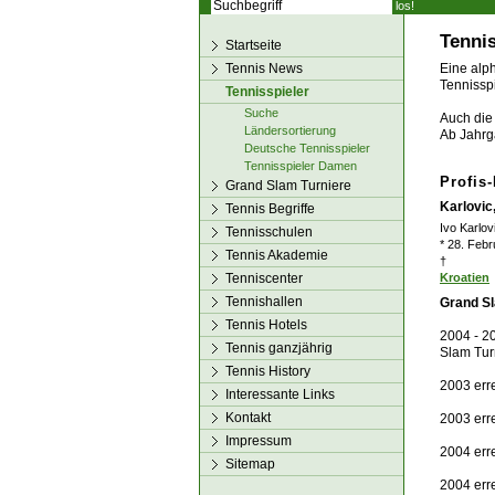
los!
Tennis
Startseite
Tennis News
Eine alph
Tennisspi
Tennisspieler
Suche
Auch die 
Ländersortierung
Ab Jahrg
Deutsche Tennisspieler
Tennisspieler Damen
Profis
Grand Slam Turniere
Karlovic,
Tennis Begriffe
Ivo Karlov
Tennisschulen
* 28. Febr
Tennis Akademie
†
Tenniscenter
Kroatien
Tennishallen
Grand Sl
Tennis Hotels
2004 - 20
Tennis ganzjährig
Slam Tur
Tennis History
2003 erre
Interessante Links
Kontakt
2003 erre
Impressum
2004 err
Sitemap
2004 err