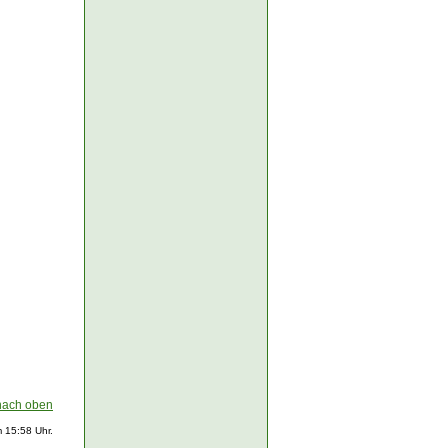
nach oben
 15:58 Uhr.