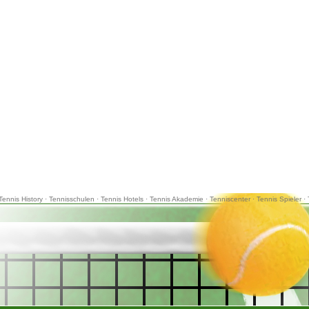
Tennis History
·
Tennisschulen
·
Tennis Hotels
·
Tennis Akademie
·
Tenniscenter
·
Tennis Spieler
·