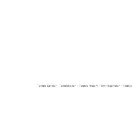
Tennis Spieler
·
Tennishallen
·
Tennis History
·
Tennisschulen
·
Tennis