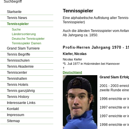
los!
Tennisspieler
Startseite
Tennis News
Eine alphabetische Auflistung aller Tennis
Tennisspieler)
Tennisspieler
Suche
Auch die ältesten Tennisspieler vom Anfang
Ländersortierung
Ab Jahrgang ca. 1850.
Deutsche Tennisspieler
Tennisspieler Damen
Profis-Herren Jahrgang 1970 - 1
Grand Slam Turniere
Kiefer, Nicolas
Tennis Begriffe
Nicolas Kiefer
Tennisschulen
*5. Juli 1977 in Holzminden bei Hannover
Tennis Akademie
†
Tenniscenter
Deutschland
Grand Slam Erfol
Tennishallen
Tennis Hotels
2001 - 2003 erreic
zweite Runde eine
Tennis ganzjährig
Tennis History
1996 erreichte er 
Interessante Links
1997 erreichte er 
Kontakt
Impressum
1997 erreichte er 
Sitemap
1998 erreichte er 