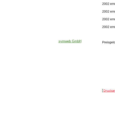
2002 err
2002 err
2002 err
2002 err
symweb GmbH
Preisgel