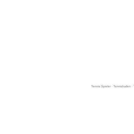
Tennis Spieler
·
Tennishallen
·