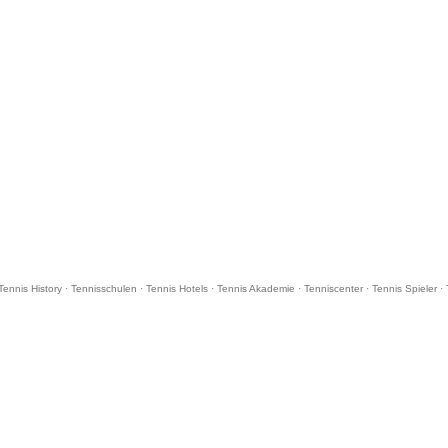
Tennis History
·
Tennisschulen
·
Tennis Hotels
·
Tennis Akademie
·
Tenniscenter
·
Tennis Spieler
·