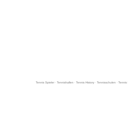
Tennis Spieler
·
Tennishallen
·
Tennis History
·
Tennisschulen
·
Tennis