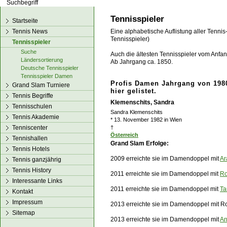
los!
Tennisspieler
Startseite
Tennis News
Eine alphabetische Auflistung aller Tennis
Tennisspieler)
Tennisspieler
Suche
Auch die ältesten Tennisspieler vom Anfang
Ländersortierung
Ab Jahrgang ca. 1850.
Deutsche Tennisspieler
Tennisspieler Damen
Profis Damen Jahrgang von 1980
Grand Slam Turniere
hier gelistet.
Tennis Begriffe
Klemenschits, Sandra
Tennisschulen
Sandra Klemenschits
Tennis Akademie
* 13. November 1982 in Wien
Tenniscenter
†
Österreich
Tennishallen
Grand Slam Erfolge:
Tennis Hotels
2009 erreichte sie im Damendoppel mit
Ar
Tennis ganzjährig
Tennis History
2011 erreichte sie im Damendoppel mit
Ro
Interessante Links
2011 erreichte sie im Damendoppel mit
Ta
Kontakt
Impressum
2013 erreichte sie im Damendoppel mit R
Sitemap
2013 erreichte sie im Damendoppel mit
An