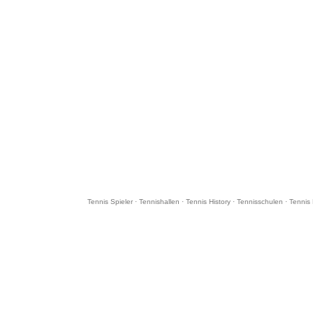
Tennis Spieler
·
Tennishallen
·
Tennis History
·
Tennisschulen
·
Tennis