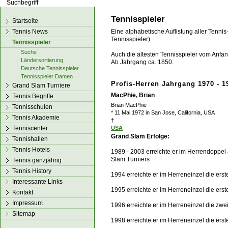
los!
Tennisspieler
Startseite
Tennis News
Eine alphabetische Auflistung aller Tennis
Tennisspieler)
Tennisspieler
Suche
Auch die ältesten Tennisspieler vom Anfang
Ländersortierung
Ab Jahrgang ca. 1850.
Deutsche Tennisspieler
Tennisspieler Damen
Profis-Herren Jahrgang 1970 - 1
Grand Slam Turniere
MacPhie, Brian
Tennis Begriffe
Brian MacPhie
Tennisschulen
* 11 Mai 1972 in San Jose, California, USA
Tennis Akademie
†
Tenniscenter
USA
Grand Slam Erfolge:
Tennishallen
Tennis Hotels
1989 - 2003 erreichte er im Herrendoppel 
Slam Turniers
Tennis ganzjährig
Tennis History
1994 erreichte er im Herreneinzel die ers
Interessante Links
1995 erreichte er im Herreneinzel die ers
Kontakt
Impressum
1996 erreichte er im Herreneinzel die zwe
Sitemap
1998 erreichte er im Herreneinzel die ers