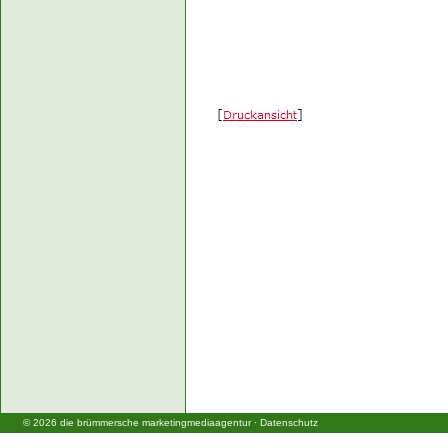
©
2026
die brümmersche marketingmediaagentur
·
Datenschutz