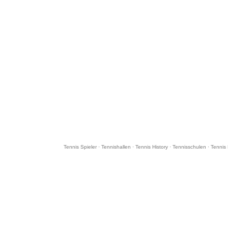
Tennis Spieler
·
Tennishallen
·
Tennis History
·
Tennisschulen
·
Tennis