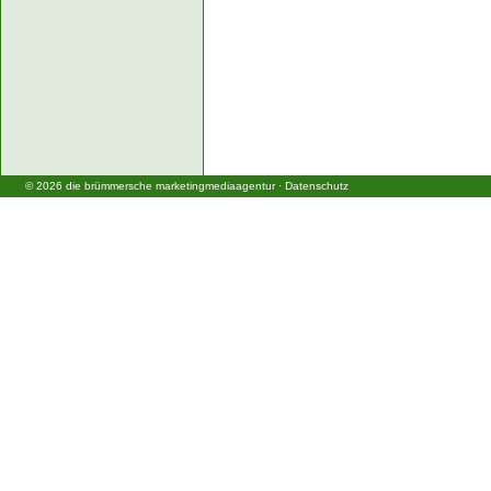
©
2026
die brümmersche marketingmediaagentur
·
Datenschutz