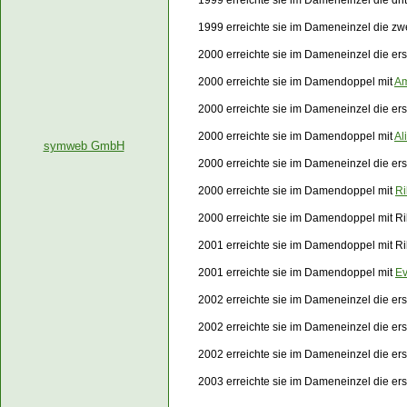
1999 erreichte sie im Dameneinzel die dr
1999 erreichte sie im Dameneinzel die z
2000 erreichte sie im Dameneinzel die er
2000 erreichte sie im Damendoppel mit
A
2000 erreichte sie im Dameneinzel die e
2000 erreichte sie im Damendoppel mit
Al
symweb GmbH
2000 erreichte sie im Dameneinzel die e
2000 erreichte sie im Damendoppel mit
Ri
2000 erreichte sie im Damendoppel mit Ri
2001 erreichte sie im Damendoppel mit Ri
2001 erreichte sie im Damendoppel mit
Ev
2002 erreichte sie im Dameneinzel die er
2002 erreichte sie im Dameneinzel die e
2002 erreichte sie im Dameneinzel die e
2003 erreichte sie im Dameneinzel die e