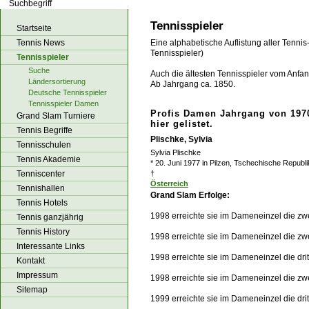
los!
Tennisspieler
Startseite
Tennis News
Eine alphabetische Auflistung aller Tennis
Tennisspieler)
Tennisspieler
Suche
Auch die ältesten Tennisspieler vom Anfang
Ländersortierung
Ab Jahrgang ca. 1850.
Deutsche Tennisspieler
Tennisspieler Damen
Profis Damen Jahrgang von 1970
Grand Slam Turniere
hier gelistet.
Tennis Begriffe
Plischke, Sylvia
Tennisschulen
Sylvia Plischke
Tennis Akademie
* 20. Juni 1977 in Pilzen, Tschechische Republi
Tenniscenter
†
Österreich
Tennishallen
Grand Slam Erfolge:
Tennis Hotels
1998 erreichte sie im Dameneinzel die z
Tennis ganzjährig
Tennis History
1998 erreichte sie im Dameneinzel die z
Interessante Links
1998 erreichte sie im Dameneinzel die dri
Kontakt
Impressum
1998 erreichte sie im Dameneinzel die z
Sitemap
1999 erreichte sie im Dameneinzel die dri