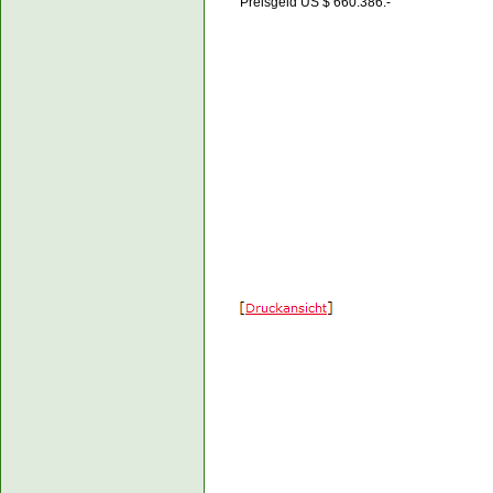
Preisgeld US $ 660.386.-