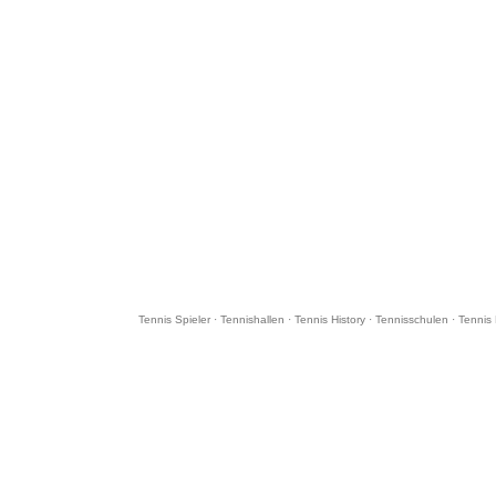
Tennis Spieler
·
Tennishallen
·
Tennis History
·
Tennisschulen
·
Tennis