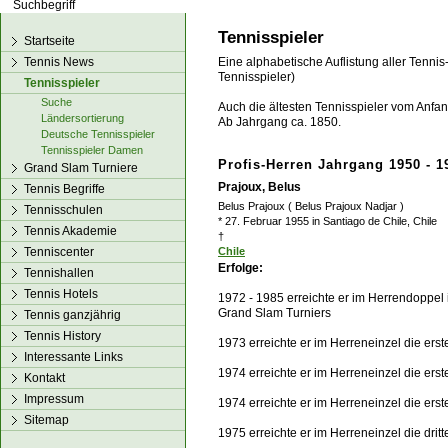
los!
Tennisspieler
Startseite
Tennis News
Eine alphabetische Auflistung aller Tennis
Tennisspieler)
Tennisspieler
Suche
Auch die ältesten Tennisspieler vom Anfang
Ländersortierung
Ab Jahrgang ca. 1850.
Deutsche Tennisspieler
Tennisspieler Damen
Profis-Herren Jahrgang 1950 - 1
Grand Slam Turniere
Prajoux, Belus
Tennis Begriffe
Belus Prajoux ( Belus Prajoux Nadjar )
Tennisschulen
* 27. Februar 1955 in Santiago de Chile, Chile
Tennis Akademie
†
Tenniscenter
Chile
Erfolge:
Tennishallen
Tennis Hotels
1972 - 1985 erreichte er im Herrendoppel
Grand Slam Turniers
Tennis ganzjährig
Tennis History
1973 erreichte er im Herreneinzel die ers
Interessante Links
1974 erreichte er im Herreneinzel die ers
Kontakt
Impressum
1974 erreichte er im Herreneinzel die er
Sitemap
1975 erreichte er im Herreneinzel die dri