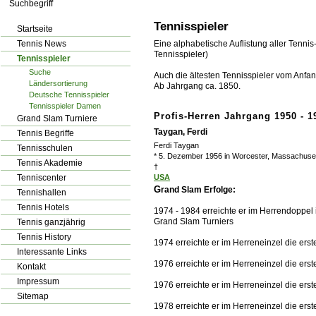
los!
Tennisspieler
Startseite
Tennis News
Eine alphabetische Auflistung aller Tennis
Tennisspieler)
Tennisspieler
Suche
Auch die ältesten Tennisspieler vom Anfang
Ländersortierung
Ab Jahrgang ca. 1850.
Deutsche Tennisspieler
Tennisspieler Damen
Profis-Herren Jahrgang 1950 - 1
Grand Slam Turniere
Taygan, Ferdi
Tennis Begriffe
Ferdi Taygan
Tennisschulen
* 5. Dezember 1956 in Worcester, Massachuse
Tennis Akademie
†
Tenniscenter
USA
G
rand Slam Erfolge:
Tennishallen
Tennis Hotels
1974 - 1984 erreichte er im Herrendoppel
Grand Slam Turniers
Tennis ganzjährig
Tennis History
1974 erreichte er im Herreneinzel die er
Interessante Links
1976 erreichte er im Herreneinzel die ers
Kontakt
Impressum
1976 erreichte er im Herreneinzel die er
Sitemap
1978 erreichte er im Herreneinzel die er