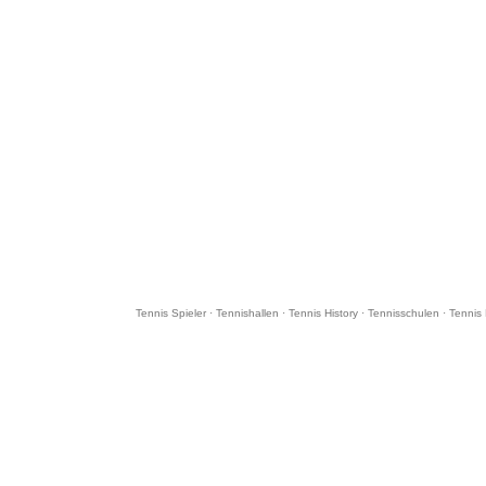
Tennis Spieler
·
Tennishallen
·
Tennis History
·
Tennisschulen
·
Tennis