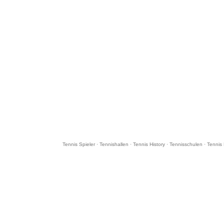
Tennis Spieler
·
Tennishallen
·
Tennis History
·
Tennisschulen
·
Tennis