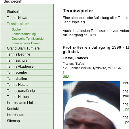
los!
Tennisspieler
Startseite
Tennis News
Eine alphabetische Auflistung aller Tennis
Tennisspieler)
Tennisspieler
Suche
Auch die ältesten Tennisspieler vom Anfang
Ländersortierung
Ab Jahrgang ca. 1850.
Deutsche Tennisspieler
Tennisspieler Damen
Profis-Herren Jahrgang 1990 - 1
Grand Slam Turniere
gelistet.
Tennis Begriffe
Tiafoe, Frances
Tennisschulen
Frances Tiafoe
Tennis Akademie
* 20. Januar 1998 in Hyattsville, MD, USA
Tenniscenter
†
USA
Tennishallen
Gra
Tennis Hotels
Tennis ganzjährig
201
zwe
Tennis History
Interessante Links
201
Kontakt
Op
Impressum
201
Sitemap
Op